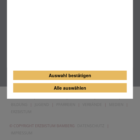
Das Erzbistum auf
Karte des Erzbistums
Auswahl bestätigen
Alle auswählen
BERATUNG
|
INFORMATION
|
SEELSORGE
|
GLAUBEN
|
BILDUNG
|
JUGEND
|
PFARREIEN
|
VERBÄNDE
|
MEDIEN
|
ERZBISTUM
© COPYRIGHT ERZBISTUM BAMBERG
DATENSCHUTZ
|
IMPRESSUM