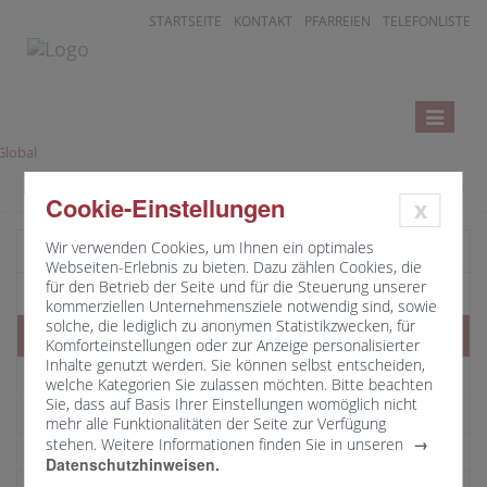
STARTSEITE
KONTAKT
PFARREIEN
TELEFONLISTE
Toggle
navigatio
Cookie-Einstellungen
x
Wir verwenden Cookies, um Ihnen ein optimales
Startseite
Webseiten-Erlebnis zu bieten. Dazu zählen Cookies, die
für den Betrieb der Seite und für die Steuerung unserer
Nachrichten aus dem Bereich "Pfarreien"
kommerziellen Unternehmensziele notwendig sind, sowie
solche, die lediglich zu anonymen Statistikzwecken, für
Pfarreien nach Dekanaten
Komforteinstellungen oder zur Anzeige personalisierter
Inhalte genutzt werden. Sie können selbst entscheiden,
Übersicht
welche Kategorien Sie zulassen möchten. Bitte beachten
Sie, dass auf Basis Ihrer Einstellungen womöglich nicht
Bistumskarte
mehr alle Funktionalitäten der Seite zur Verfügung
stehen. Weitere Informationen finden Sie in unseren
Dekanat Ansbach
Datenschutzhinweisen.