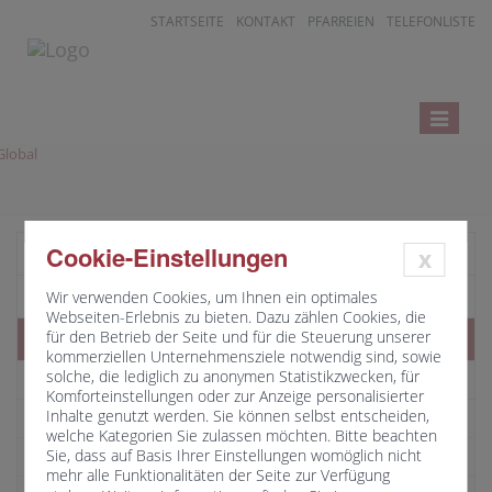
STARTSEITE
KONTAKT
PFARREIEN
TELEFONLISTE
Toggle
navigatio
Cookie-Einstellungen
Startseite
x
Nachrichten aus dem Bereich "Pfarreien"
Wir verwenden Cookies, um Ihnen ein optimales
Webseiten-Erlebnis zu bieten. Dazu zählen Cookies, die
für den Betrieb der Seite und für die Steuerung unserer
Pfarreien nach Dekanaten
kommerziellen Unternehmensziele notwendig sind, sowie
solche, die lediglich zu anonymen Statistikzwecken, für
Übersicht
Komforteinstellungen oder zur Anzeige personalisierter
Inhalte genutzt werden. Sie können selbst entscheiden,
Bistumskarte
welche Kategorien Sie zulassen möchten. Bitte beachten
Sie, dass auf Basis Ihrer Einstellungen womöglich nicht
Dekanat Ansbach
mehr alle Funktionalitäten der Seite zur Verfügung